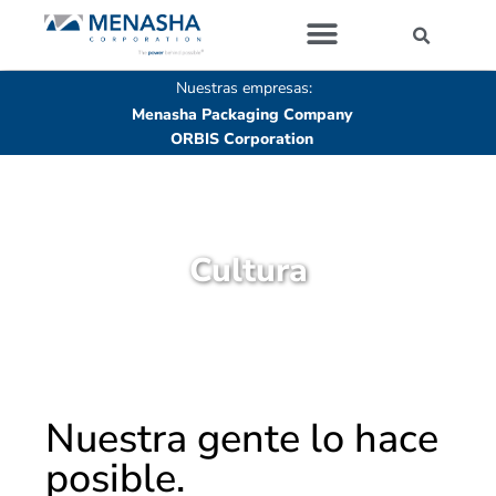
Sobre Nosotros
Nuestras empresas
Nuestras empresas:
Menasha Packaging Company
ORBIS Corporation
Cultura
Nuestra gente lo hace
posible.